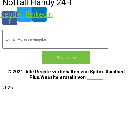
Notfall Handy 24H
acebook-
Twitter
Linkedin
f
©
2021. Alle Rechte vorbehalten von Spitex-Xundheit
Plus.Website erstellt von
INIYAS.
2026